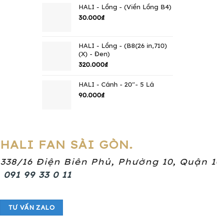
HALI - Lồng - (Viền Lồng B4)
30.000
₫
HALI - Lồng - (B8(26 in,710)
(X) - Đen)
320.000
₫
HALI - Cánh - 20"- 5 Lá
90.000
₫
HALI FAN SÀI GÒN.
338/16 Điện Biên Phủ, Phường 10, Quận 
091 99 33 0 11
TƯ VẤN ZALO