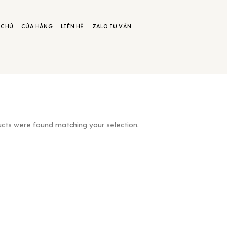
 CHỦ
CỬA HÀNG
LIÊN HỆ
ZALO TƯ VẤN
cts were found matching your selection.