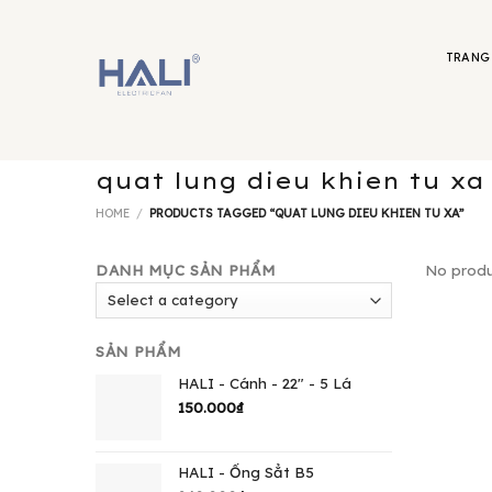
Skip
to
content
TRANG
quat lung dieu khien tu xa
HOME
/
PRODUCTS TAGGED “QUAT LUNG DIEU KHIEN TU XA”
DANH MỤC SẢN PHẨM
No produ
SẢN PHẨM
HALI - Cánh - 22" - 5 Lá
150.000
₫
HALI - Ống Sẳt B5