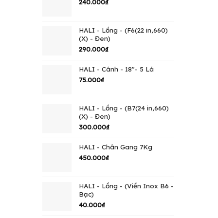
240.000
₫
HALI - Lồng - (F6(22 in,660)
(X) - Đen)
290.000
₫
HALI - Cánh - 18"- 5 Lá
75.000
₫
HALI - Lồng - (B7(24 in,660)
(X) - Đen)
300.000
₫
HALI - Chân Gang 7Kg
450.000
₫
HALI - Lồng - (Viền Inox B6 -
Bạc)
40.000
₫