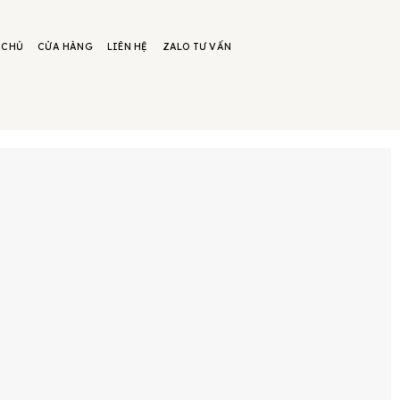
 CHỦ
CỬA HÀNG
LIÊN HỆ
ZALO TƯ VẤN