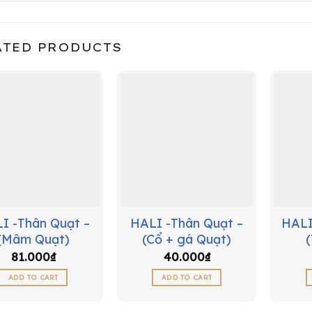
ATED PRODUCTS
I -Thân Quạt –
HALI -Thân Quạt –
HALI
(Mâm Quạt)
(Cổ + gá Quạt)
81.000
₫
40.000
₫
ADD TO CART
ADD TO CART