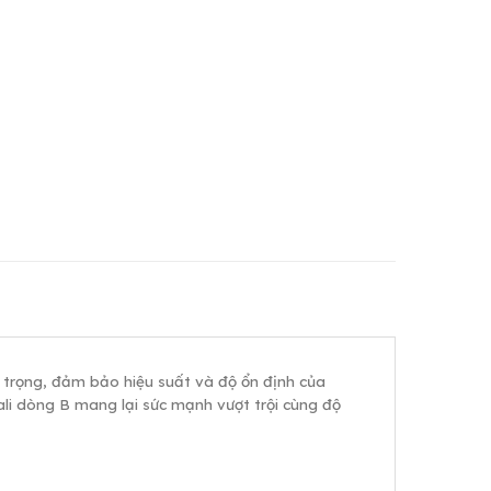
 trọng, đảm bảo hiệu suất và độ ổn định của
ali dòng B mang lại sức mạnh vượt trội cùng độ