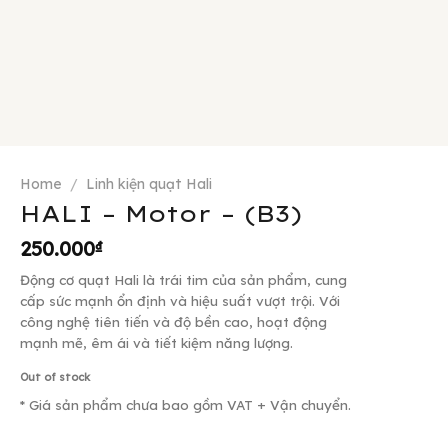
Home
/
Linh kiện quạt Hali
HALI – Motor – (B3)
250.000
₫
Động cơ quạt Hali là trái tim của sản phẩm, cung
cấp sức mạnh ổn định và hiệu suất vượt trội. Với
công nghệ tiên tiến và độ bền cao, hoạt động
mạnh mẽ, êm ái và tiết kiệm năng lượng.
Out of stock
* Giá sản phẩm chưa bao gồm VAT + Vận chuyển.