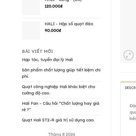
120.000
₫
HALI - Hộp số quạt đảo
90.000
₫
BÀI VIẾT MỚI
Hợp tác, tuyển đại lý Hali
Sản phẩm chất lượng giúp tiết kiệm chi
phí.
Quạt công nghiệp Hali khác biệt cho
DESCR
cường độ cao.
Hali Fan – Câu hỏi “Chất lượng hay giá
Độn
rẻ ?”
quạ
bền
Quạt Hali ST2-R giá trị sử dụng cao.
Tháng 8 2026