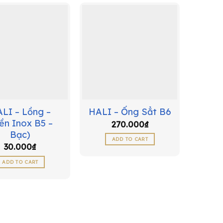
LI – Lồng –
HALI – Ống Sẳt B6
iền Inox B5 –
270.000
₫
Bạc)
ADD TO CART
30.000
₫
ADD TO CART