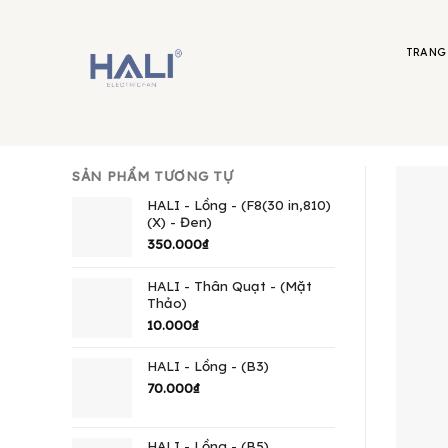
Skip
to
content
TRANG
SẢN PHẨM TƯƠNG TỰ
HALI - Lồng - (F8(30 in,810)
(X) - Đen)
350.000
₫
HALI - Thân Quạt - (Mặt
Thảo)
10.000
₫
HALI - Lồng - (B3)
70.000
₫
HALI - Lồng - (B5)