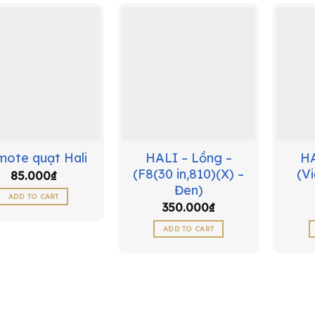
HALI – Lồng –
HA
ote quạt Hali
(F8(30 in,810)(X) –
(V
85.000
₫
Đen)
ADD TO CART
350.000
₫
ADD TO CART