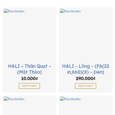
HALI – Thân Quạt –
HALI – Lồng – (F6(22
(Mặt Thảo)
in,660)(X) – Đen)
10.000
₫
290.000
₫
ADD TO CART
ADD TO CART