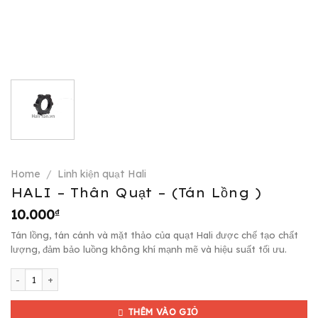
Home
/
Linh kiện quạt Hali
HALI – Thân Quạt – (Tán Lồng )
10.000
₫
Tán lồng, tán cánh và mặt thảo của quạt Hali được chế tạo chất
lượng, đảm bảo luồng không khí mạnh mẽ và hiệu suất tối ưu.
HALI - Thân Quạt - (Tán Lồng ) quantity
THÊM VÀO GIỎ