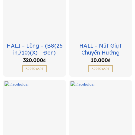
HALI – Lồng – (B8(26
HALI – Nút Giựt
in,710)(X) – Đen)
Chuyển Hướng
320.000
₫
10.000
₫
ADD TO CART
ADD TO CART