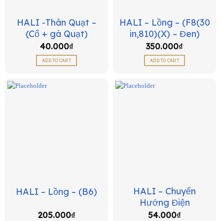
HALI -Thân Quạt –
HALI – Lồng – (F8(30
(Cổ + gá Quạt)
in,810)(X) – Đen)
40.000
₫
350.000
₫
ADD TO CART
ADD TO CART
HALI – Chuyển
HALI – Lồng – (B6)
Hướng Điện
205.000
₫
54.000
₫