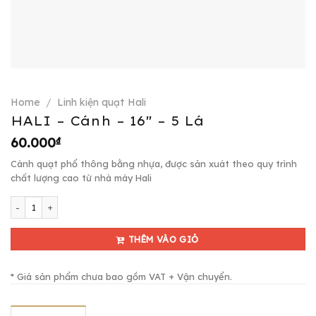
Home
/
Linh kiện quạt Hali
HALI – Cánh – 16″ – 5 Lá
60.000
₫
Cánh quạt phổ thông bằng nhựa, được sản xuát theo quy trình
chất lượng cao từ nhà máy Hali
HALI - Cánh - 16" - 5 Lá quantity
THÊM VÀO GIỎ
* Giá sản phẩm chưa bao gồm VAT + Vận chuyển.