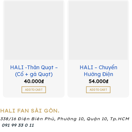
HALI -Thân Quạt –
HALI – Chuyển
(Cổ + gá Quạt)
Hướng Điện
40.000
₫
54.000
₫
ADD TO CART
ADD TO CART
HALI FAN SÀI GÒN.
338/16 Điện Biên Phủ, Phường 10, Quận 10, Tp.HCM
091 99 33 0 11