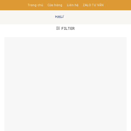
Skip
Trang chủ
Cửa hàng
Liên hệ
ZALO TƯ VẤN
to
content
FILTER