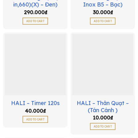
in,660)(X) – Đen)
Inox B5 – Bạc)
290.000
₫
30.000
₫
ADD TO CART
ADD TO CART
HALI – Thân Quạt –
HALI – Timer 120s
(Tán Cánh )
40.000
₫
10.000
₫
ADD TO CART
ADD TO CART