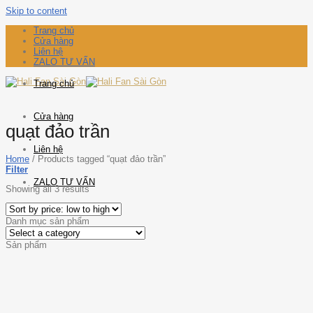
Skip to content
Trang chủ
Cửa hàng
Liên hệ
ZALO TƯ VẤN
Trang chủ
Cửa hàng
quạt đảo trần
Liên hệ
Home
/
Products tagged “quạt đảo trần”
Filter
ZALO TƯ VẤN
Showing all 3 results
Danh mục sản phẩm
Sản phẩm