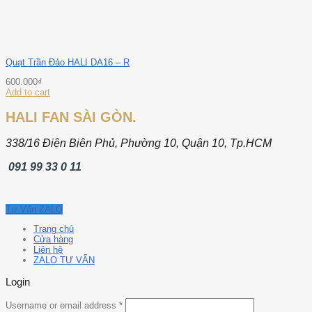
Quạt Trần Đảo HALI DA16 – R
600.000
₫
Add to cart
HALI FAN SÀI GÒN.
338/16 Điện Biên Phủ, Phường 10, Quận 10, Tp.HCM
091 99 33 0 11
Tư Vấn ZALO
Trang chủ
Cửa hàng
Liên hệ
ZALO TƯ VẤN
Login
Username or email address
*