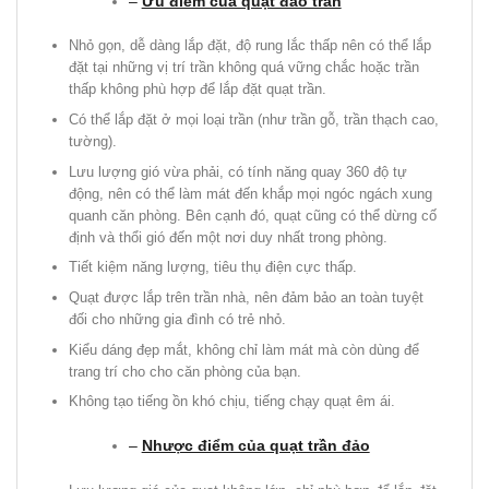
–
Ưu điểm của quạt đảo trần
Nhỏ gọn, dễ dàng lắp đặt, độ rung lắc thấp nên có thể lắp
đặt tại những vị trí trần không quá vững chắc hoặc trần
thấp không phù hợp để lắp đặt quạt trần.
Có thể lắp đặt ở mọi loại trần (như trần gỗ, trần thạch cao,
tường).
Lưu lượng gió vừa phải, có tính năng quay 360 độ tự
động, nên có thể làm mát đến khắp mọi ngóc ngách xung
quanh căn phòng. Bên cạnh đó, quạt cũng có thể dừng cố
định và thổi gió đến một nơi duy nhất trong phòng.
Tiết kiệm năng lượng, tiêu thụ điện cực thấp.
Quạt được lắp trên trần nhà, nên đảm bảo an toàn tuyệt
đối cho những gia đình có trẻ nhỏ.
Kiểu dáng đẹp mắt, không chỉ làm mát mà còn dùng để
trang trí cho cho căn phòng của bạn.
Không tạo tiếng ồn khó chịu, tiếng chạy quạt êm ái.
–
Nhược điểm của quạt trần đảo