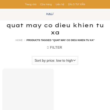
Skip
Trang chủ
Cửa hàng
Liên hệ
ZALO TƯ VẤN
to
content
quat may co dieu khien tu
xa
HOME
/
PRODUCTS TAGGED “QUAT MAY CO DIEU KHIEN TU XA”
FILTER