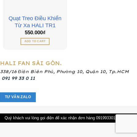
Quạt Treo Điều Khiển
Từ Xa HALI TR1
550.000
₫
ADD TO CART
HALI FAN SÀI GÒN.
338/16 Điện Biên Phủ, Phường 10, Quận 10, Tp.HCM
091 99 33 0 11
TƯ VẤN ZALO
Quý khách vui lòng gọi điện để xác nhận đơn hàng 0919933011
Dismiss