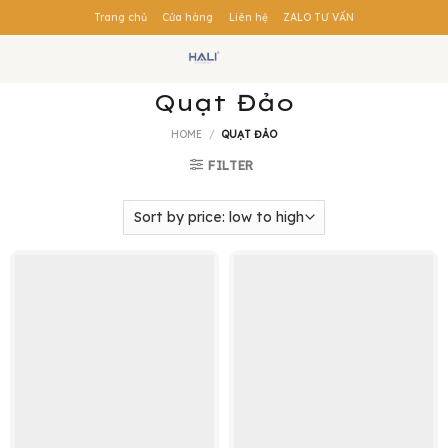
Skip
Trang chủ
Cửa hàng
Liên hệ
ZALO TƯ VẤN
to
content
Quạt Đảo
HOME
/
QUẠT ĐẢO
FILTER